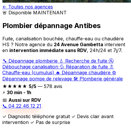
← Toutes nos agences
🚨 Disponible MAINTENANT
Plombier dépannage
Antibes
Fuite, canalisation bouchée, chauffe-eau ou chaudière
HS ? Notre agence du
24 Avenue Gambetta
intervient
en
intervention immédiate sans RDV
, 24h/24 et 7j/7.
🔧
Dépannage plomberie
💧
Recherche de fuite
🚰
Débouchage canalisation
💦
Réparation de fuite
🚿
Chauffe-eau (cumulus)
🔥
Dépannage chaudière
⚙️
Dépannage pompe de relevage
🛠️
Plomberie générale
★★★★★
5/5
— 578 avis
⚡
30 min - 1h
📅
Aussi sur RDV
📞 04 22 46 12 21
✓ Diagnostic téléphone gratuit ✓ Devis clair avant
intervention ✓ Pas de surprise