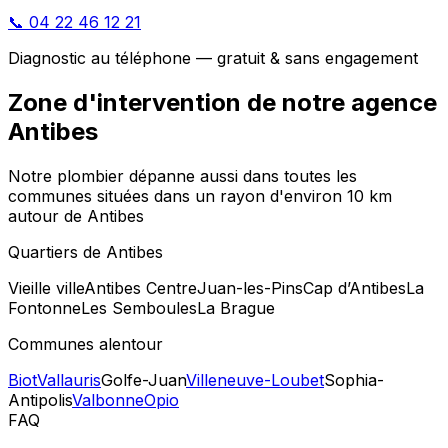
📞 04 22 46 12 21
Diagnostic au téléphone — gratuit & sans engagement
Zone d'intervention de notre agence
Antibes
Notre plombier dépanne aussi dans toutes les
communes situées dans un rayon d'environ 10 km
autour de Antibes
Quartiers de Antibes
Vieille ville
Antibes Centre
Juan-les-Pins
Cap d’Antibes
La
Fontonne
Les Semboules
La Brague
Communes alentour
Biot
Vallauris
Golfe-Juan
Villeneuve-Loubet
Sophia-
Antipolis
Valbonne
Opio
FAQ