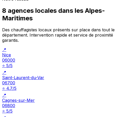
8 agences locales dans les Alpes-
Maritimes
Des chauffagistes locaux présents sur place dans tout le
département. Intervention rapide et service de proximité
garantis.
📍
Nice
06000
⭐ 5/5
📍
Saint-Laurent-du-Var
06700
⭐ 4.7/5
📍
Cagnes-sur-Mer
06800
⭐ 5/5