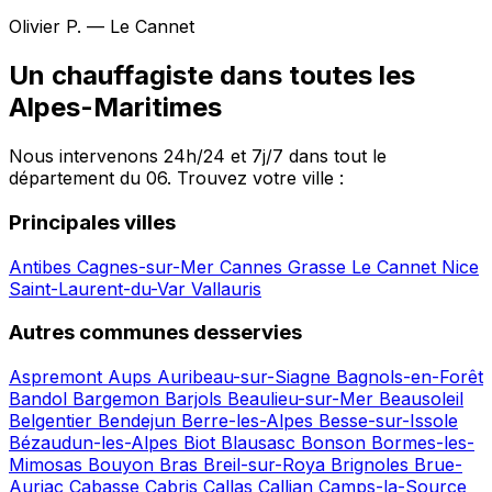
Olivier P. — Le Cannet
Un chauffagiste dans toutes les
Alpes-Maritimes
Nous intervenons 24h/24 et 7j/7 dans tout le
département du 06. Trouvez votre ville :
Principales villes
Antibes
Cagnes-sur-Mer
Cannes
Grasse
Le Cannet
Nice
Saint-Laurent-du-Var
Vallauris
Autres communes desservies
Aspremont
Aups
Auribeau-sur-Siagne
Bagnols-en-Forêt
Bandol
Bargemon
Barjols
Beaulieu-sur-Mer
Beausoleil
Belgentier
Bendejun
Berre-les-Alpes
Besse-sur-Issole
Bézaudun-les-Alpes
Biot
Blausasc
Bonson
Bormes-les-
Mimosas
Bouyon
Bras
Breil-sur-Roya
Brignoles
Brue-
Auriac
Cabasse
Cabris
Callas
Callian
Camps-la-Source