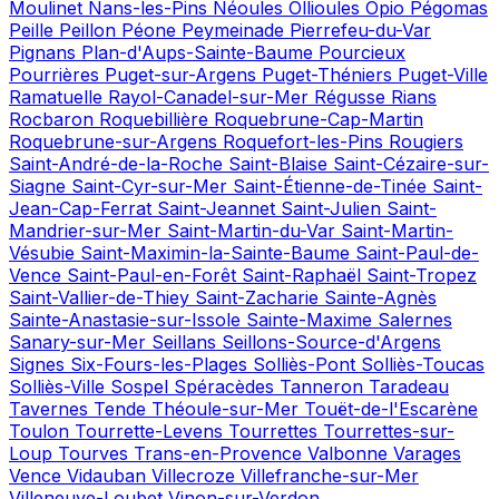
Moulinet
Nans-les-Pins
Néoules
Ollioules
Opio
Pégomas
Peille
Peillon
Péone
Peymeinade
Pierrefeu-du-Var
Pignans
Plan-d'Aups-Sainte-Baume
Pourcieux
Pourrières
Puget-sur-Argens
Puget-Théniers
Puget-Ville
Ramatuelle
Rayol-Canadel-sur-Mer
Régusse
Rians
Rocbaron
Roquebillière
Roquebrune-Cap-Martin
Roquebrune-sur-Argens
Roquefort-les-Pins
Rougiers
Saint-André-de-la-Roche
Saint-Blaise
Saint-Cézaire-sur-
Siagne
Saint-Cyr-sur-Mer
Saint-Étienne-de-Tinée
Saint-
Jean-Cap-Ferrat
Saint-Jeannet
Saint-Julien
Saint-
Mandrier-sur-Mer
Saint-Martin-du-Var
Saint-Martin-
Vésubie
Saint-Maximin-la-Sainte-Baume
Saint-Paul-de-
Vence
Saint-Paul-en-Forêt
Saint-Raphaël
Saint-Tropez
Saint-Vallier-de-Thiey
Saint-Zacharie
Sainte-Agnès
Sainte-Anastasie-sur-Issole
Sainte-Maxime
Salernes
Sanary-sur-Mer
Seillans
Seillons-Source-d'Argens
Signes
Six-Fours-les-Plages
Solliès-Pont
Solliès-Toucas
Solliès-Ville
Sospel
Spéracèdes
Tanneron
Taradeau
Tavernes
Tende
Théoule-sur-Mer
Touët-de-l'Escarène
Toulon
Tourrette-Levens
Tourrettes
Tourrettes-sur-
Loup
Tourves
Trans-en-Provence
Valbonne
Varages
Vence
Vidauban
Villecroze
Villefranche-sur-Mer
Villeneuve-Loubet
Vinon-sur-Verdon