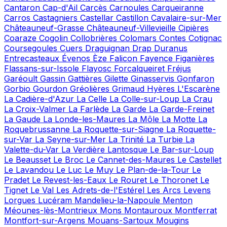
Cantaron
Cap-d'Ail
Carcès
Carnoules
Carqueiranne
Carros
Castagniers
Castellar
Castillon
Cavalaire-sur-Mer
Châteauneuf-Grasse
Châteauneuf-Villevieille
Cipières
Coaraze
Cogolin
Collobrières
Colomars
Contes
Cotignac
Coursegoules
Cuers
Draguignan
Drap
Duranus
Entrecasteaux
Évenos
Èze
Falicon
Fayence
Figanières
Flassans-sur-Issole
Flayosc
Forcalqueiret
Fréjus
Garéoult
Gassin
Gattières
Gilette
Ginasservis
Gonfaron
Gorbio
Gourdon
Gréolières
Grimaud
Hyères
L'Escarène
La Cadière-d'Azur
La Celle
La Colle-sur-Loup
La Crau
La Croix-Valmer
La Farlède
La Garde
La Garde-Freinet
La Gaude
La Londe-les-Maures
La Môle
La Motte
La
Roquebrussanne
La Roquette-sur-Siagne
La Roquette-
sur-Var
La Seyne-sur-Mer
La Trinité
La Turbie
La
Valette-du-Var
La Verdière
Lantosque
Le Bar-sur-Loup
Le Beausset
Le Broc
Le Cannet-des-Maures
Le Castellet
Le Lavandou
Le Luc
Le Muy
Le Plan-de-la-Tour
Le
Pradet
Le Revest-les-Eaux
Le Rouret
Le Thoronet
Le
Tignet
Le Val
Les Adrets-de-l'Estérel
Les Arcs
Levens
Lorgues
Lucéram
Mandelieu-la-Napoule
Menton
Méounes-lès-Montrieux
Mons
Montauroux
Montferrat
Montfort-sur-Argens
Mouans-Sartoux
Mougins