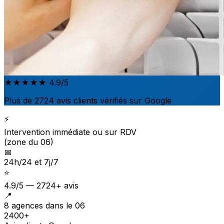
★★★★★
4.9/5
Plus de 2724 avis clients vérifiés sur Google
⚡
Intervention immédiate ou sur RDV
(zone du 06)
📅
24h/24 et 7j/7
⭐
4.9/5 — 2724+ avis
📍
8 agences dans le 06
2400+