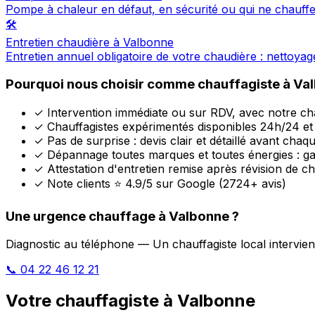
Pompe à chaleur en défaut, en sécurité ou qui ne chauff
🛠️
Entretien chaudière à Valbonne
Entretien annuel obligatoire de votre chaudière : nettoya
Pourquoi nous choisir comme chauffagiste à Va
✓
Intervention immédiate ou sur RDV, avec notre cha
✓
Chauffagistes expérimentés disponibles 24h/24 et 
✓
Pas de surprise : devis clair et détaillé avant chaq
✓
Dépannage toutes marques et toutes énergies : ga
✓
Attestation d'entretien remise après révision de c
✓
Note clients ⭐ 4.9/5 sur Google (2724+ avis)
Une urgence chauffage à Valbonne ?
Diagnostic au téléphone — Un chauffagiste local intervie
📞 04 22 46 12 21
Votre chauffagiste à Valbonne