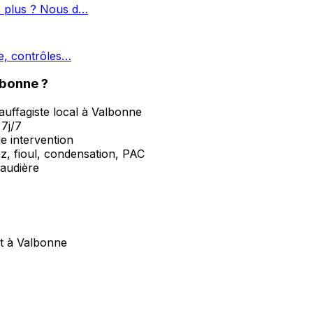
e plus ? Nous d…
ge, contrôles…
lbonne ?
uffagiste local à Valbonne
7j/7
ue intervention
z, fioul, condensation, PAC
haudière
nt à Valbonne