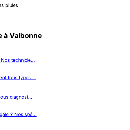
s pluies
e à Valbonne
? Nos technicie…
ent tous types …
 Nous diagnost…
égale ? Nos spé…