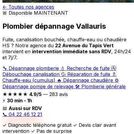
← Toutes nos agences
🚨 Disponible MAINTENANT
Plombier dépannage
Vallauris
Fuite, canalisation bouchée, chauffe-eau ou chaudière
HS ? Notre agence du
22 Avenue du Tapis Vert
intervient en
intervention immédiate sans RDV
, 24h/24
et 7j/7.
🔧
Dépannage plomberie
💧
Recherche de fuite
🚰
Débouchage canalisation
💦
Réparation de fuite
🚿
Chauffe-eau (cumulus)
🔥
Dépannage chaudière
⚙️
Dépannage pompe de relevage
🛠️
Plomberie générale
★★★★★
4.9/5
— 283 avis
⚡
30 min - 1h
📅
Aussi sur RDV
📞 04 22 46 12 21
✓ Diagnostic téléphone gratuit ✓ Devis clair avant
intervention ✓ Pas de surprise