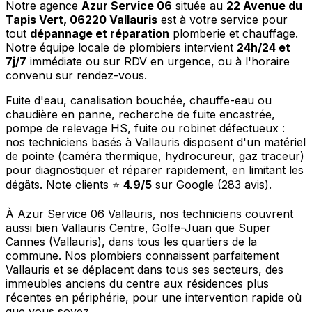
Notre agence
Azur Service 06
située au
22 Avenue du
Tapis Vert, 06220 Vallauris
est à votre service pour
tout
dépannage et réparation
plomberie et chauffage.
Notre équipe locale de plombiers intervient
24h/24 et
7j/7
immédiate ou sur RDV en urgence, ou à l'horaire
convenu sur rendez-vous.
Fuite d'eau, canalisation bouchée, chauffe-eau ou
chaudière en panne, recherche de fuite encastrée,
pompe de relevage HS, fuite ou robinet défectueux :
nos techniciens basés à Vallauris disposent d'un matériel
de pointe (caméra thermique, hydrocureur, gaz traceur)
pour diagnostiquer et réparer rapidement, en limitant les
dégâts. Note clients ⭐
4.9/5
sur Google (283 avis).
À Azur Service 06 Vallauris, nos techniciens couvrent
aussi bien Vallauris Centre, Golfe-Juan que Super
Cannes (Vallauris), dans tous les quartiers de la
commune. Nos plombiers connaissent parfaitement
Vallauris et se déplacent dans tous ses secteurs, des
immeubles anciens du centre aux résidences plus
récentes en périphérie, pour une intervention rapide où
que vous soyez.