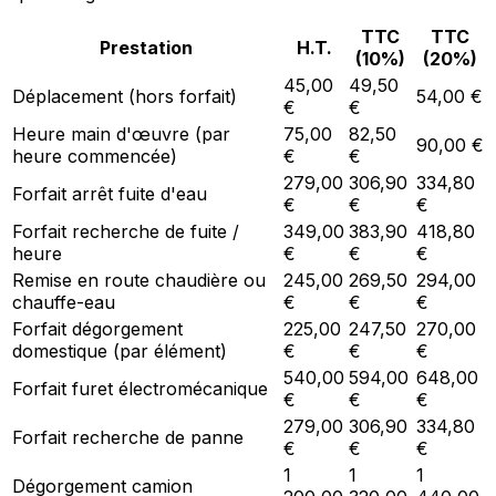
TTC
TTC
Prestation
H.T.
(10%)
(20%)
45,00
49,50
Déplacement (hors forfait)
54,00 €
€
€
Heure main d'œuvre (par
75,00
82,50
90,00 €
heure commencée)
€
€
279,00
306,90
334,80
Forfait arrêt fuite d'eau
€
€
€
Forfait recherche de fuite /
349,00
383,90
418,80
heure
€
€
€
Remise en route chaudière ou
245,00
269,50
294,00
chauffe-eau
€
€
€
Forfait dégorgement
225,00
247,50
270,00
domestique (par élément)
€
€
€
540,00
594,00
648,00
Forfait furet électromécanique
€
€
€
279,00
306,90
334,80
Forfait recherche de panne
€
€
€
1
1
1
Dégorgement camion