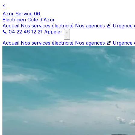
⚡
Azur Service 06
Électricien Côte d'Azur
Accueil
Nos services électricité
Nos agences
🚨 Urgence é
📞
04 22 46 12 21
Appeler
Accueil
Nos services électricité
Nos agences
🚨 Urgence é