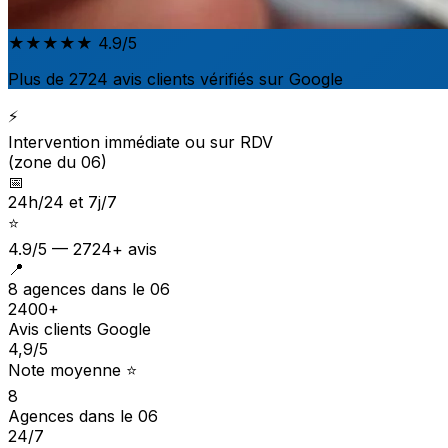
★★★★★
4.9/5
Plus de 2724 avis clients vérifiés sur Google
⚡
Intervention immédiate ou sur RDV
(zone du 06)
📅
24h/24 et 7j/7
⭐
4.9/5 — 2724+ avis
📍
8 agences dans le 06
2400+
Avis clients Google
4,9
/5
Note moyenne ⭐
8
Agences dans le 06
24/7