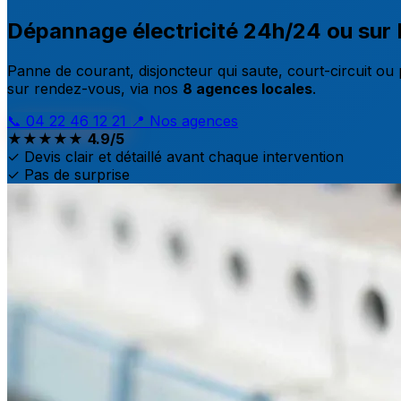
Dépannage électricité
24h/24 ou sur
Panne de courant, disjoncteur qui saute, court-circuit ou 
sur rendez-vous, via nos
8 agences locales
.
📞 04 22 46 12 21
📍 Nos agences
★★★★★
4.9/5
✓ Devis clair et détaillé avant chaque intervention
✓ Pas de surprise