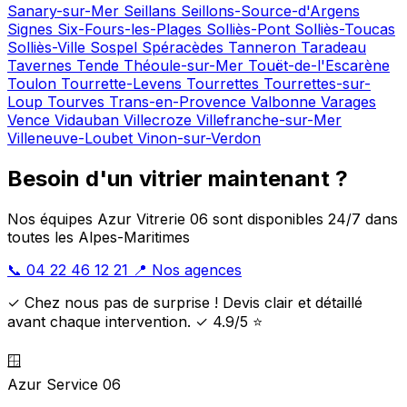
Sanary-sur-Mer
Seillans
Seillons-Source-d'Argens
Signes
Six-Fours-les-Plages
Solliès-Pont
Solliès-Toucas
Solliès-Ville
Sospel
Spéracèdes
Tanneron
Taradeau
Tavernes
Tende
Théoule-sur-Mer
Touët-de-l'Escarène
Toulon
Tourrette-Levens
Tourrettes
Tourrettes-sur-
Loup
Tourves
Trans-en-Provence
Valbonne
Varages
Vence
Vidauban
Villecroze
Villefranche-sur-Mer
Villeneuve-Loubet
Vinon-sur-Verdon
Besoin d'un vitrier maintenant ?
Nos équipes Azur Vitrerie 06 sont disponibles 24/7 dans
toutes les Alpes-Maritimes
📞 04 22 46 12 21
📍 Nos agences
✓ Chez nous pas de surprise ! Devis clair et détaillé
avant chaque intervention. ✓ 4.9/5 ⭐
🪟
Azur Service 06