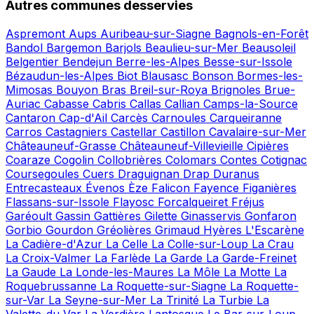
Autres communes desservies
Aspremont
Aups
Auribeau-sur-Siagne
Bagnols-en-Forêt
Bandol
Bargemon
Barjols
Beaulieu-sur-Mer
Beausoleil
Belgentier
Bendejun
Berre-les-Alpes
Besse-sur-Issole
Bézaudun-les-Alpes
Biot
Blausasc
Bonson
Bormes-les-
Mimosas
Bouyon
Bras
Breil-sur-Roya
Brignoles
Brue-
Auriac
Cabasse
Cabris
Callas
Callian
Camps-la-Source
Cantaron
Cap-d'Ail
Carcès
Carnoules
Carqueiranne
Carros
Castagniers
Castellar
Castillon
Cavalaire-sur-Mer
Châteauneuf-Grasse
Châteauneuf-Villevieille
Cipières
Coaraze
Cogolin
Collobrières
Colomars
Contes
Cotignac
Coursegoules
Cuers
Draguignan
Drap
Duranus
Entrecasteaux
Évenos
Èze
Falicon
Fayence
Figanières
Flassans-sur-Issole
Flayosc
Forcalqueiret
Fréjus
Garéoult
Gassin
Gattières
Gilette
Ginasservis
Gonfaron
Gorbio
Gourdon
Gréolières
Grimaud
Hyères
L'Escarène
La Cadière-d'Azur
La Celle
La Colle-sur-Loup
La Crau
La Croix-Valmer
La Farlède
La Garde
La Garde-Freinet
La Gaude
La Londe-les-Maures
La Môle
La Motte
La
Roquebrussanne
La Roquette-sur-Siagne
La Roquette-
sur-Var
La Seyne-sur-Mer
La Trinité
La Turbie
La