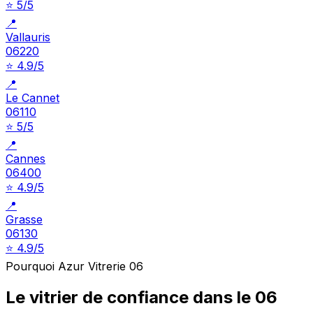
⭐ 5/5
📍
Vallauris
06220
⭐ 4.9/5
📍
Le Cannet
06110
⭐ 5/5
📍
Cannes
06400
⭐ 4.9/5
📍
Grasse
06130
⭐ 4.9/5
Pourquoi Azur Vitrerie 06
Le vitrier de confiance dans le 06