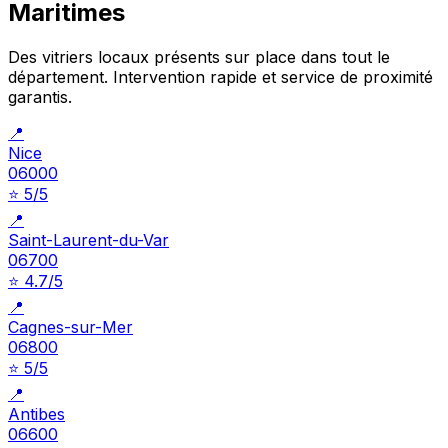
Maritimes
Des vitriers locaux présents sur place dans tout le
département. Intervention rapide et service de proximité
garantis.
📍
Nice
06000
⭐ 5/5
📍
Saint-Laurent-du-Var
06700
⭐ 4.7/5
📍
Cagnes-sur-Mer
06800
⭐ 5/5
📍
Antibes
06600