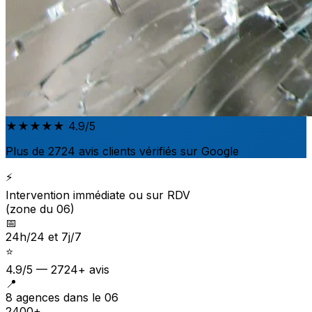
★★★★★
4.9/5
Plus de 2724 avis clients vérifiés sur Google
⚡
Intervention immédiate ou sur RDV
(zone du 06)
📅
24h/24 et 7j/7
⭐
4.9/5 — 2724+ avis
📍
8 agences dans le 06
2400+