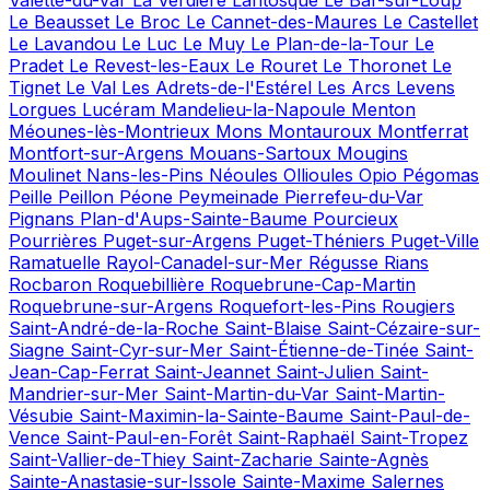
Valette-du-Var
La Verdière
Lantosque
Le Bar-sur-Loup
Le Beausset
Le Broc
Le Cannet-des-Maures
Le Castellet
Le Lavandou
Le Luc
Le Muy
Le Plan-de-la-Tour
Le
Pradet
Le Revest-les-Eaux
Le Rouret
Le Thoronet
Le
Tignet
Le Val
Les Adrets-de-l'Estérel
Les Arcs
Levens
Lorgues
Lucéram
Mandelieu-la-Napoule
Menton
Méounes-lès-Montrieux
Mons
Montauroux
Montferrat
Montfort-sur-Argens
Mouans-Sartoux
Mougins
Moulinet
Nans-les-Pins
Néoules
Ollioules
Opio
Pégomas
Peille
Peillon
Péone
Peymeinade
Pierrefeu-du-Var
Pignans
Plan-d'Aups-Sainte-Baume
Pourcieux
Pourrières
Puget-sur-Argens
Puget-Théniers
Puget-Ville
Ramatuelle
Rayol-Canadel-sur-Mer
Régusse
Rians
Rocbaron
Roquebillière
Roquebrune-Cap-Martin
Roquebrune-sur-Argens
Roquefort-les-Pins
Rougiers
Saint-André-de-la-Roche
Saint-Blaise
Saint-Cézaire-sur-
Siagne
Saint-Cyr-sur-Mer
Saint-Étienne-de-Tinée
Saint-
Jean-Cap-Ferrat
Saint-Jeannet
Saint-Julien
Saint-
Mandrier-sur-Mer
Saint-Martin-du-Var
Saint-Martin-
Vésubie
Saint-Maximin-la-Sainte-Baume
Saint-Paul-de-
Vence
Saint-Paul-en-Forêt
Saint-Raphaël
Saint-Tropez
Saint-Vallier-de-Thiey
Saint-Zacharie
Sainte-Agnès
Sainte-Anastasie-sur-Issole
Sainte-Maxime
Salernes