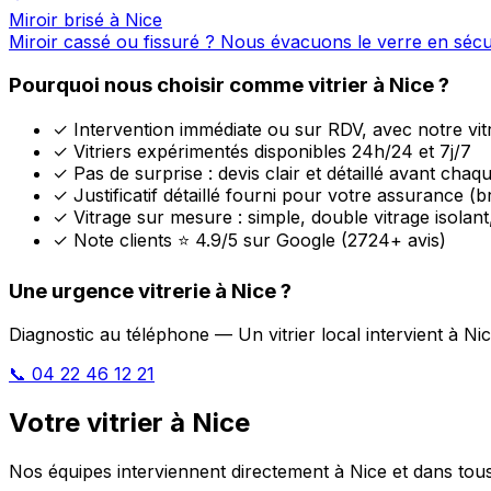
Miroir brisé à Nice
Miroir cassé ou fissuré ? Nous évacuons le verre en séc
Pourquoi nous choisir comme vitrier à Nice ?
✓
Intervention immédiate ou sur RDV, avec notre vitr
✓
Vitriers expérimentés disponibles 24h/24 et 7j/7
✓
Pas de surprise : devis clair et détaillé avant chaq
✓
Justificatif détaillé fourni pour votre assurance (br
✓
Vitrage sur mesure : simple, double vitrage isolant,
✓
Note clients ⭐ 4.9/5 sur Google (2724+ avis)
Une urgence vitrerie à Nice ?
Diagnostic au téléphone — Un vitrier local intervient à Ni
📞 04 22 46 12 21
Votre vitrier à Nice
Nos équipes interviennent directement à Nice et dans tous