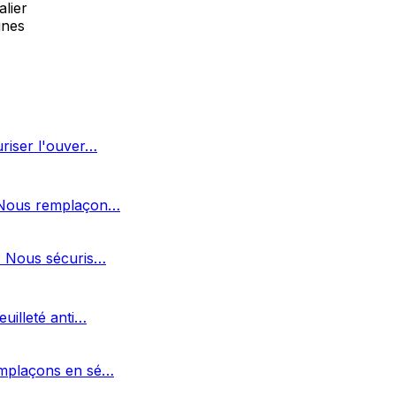
alier
unes
uriser l'ouver…
? Nous remplaçon…
 ? Nous sécuris…
uilleté anti…
remplaçons en sé…