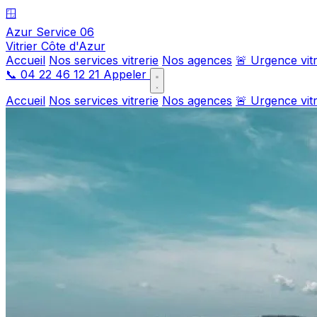
🪟
Azur Service 06
Vitrier Côte d'Azur
Accueil
Nos services vitrerie
Nos agences
🚨 Urgence vitr
📞
04 22 46 12 21
Appeler
Accueil
Nos services vitrerie
Nos agences
🚨 Urgence vitr