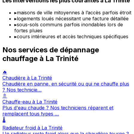
Les interventions les plus courantes à La Trinité
▸
maisons de ville mitoyennes à l’accès parfois étroit
▸
logements loués nécessitant une facture détaillée
▸
sous-sols communs parfois inondables lors de
fortes pluies
▸
cours intérieures et accès techniques spécifiques
Nos services de dépannage
chauffage à La Trinité
🔥
Chaudière à La Trinité
Chaudière en panne, en sécurité ou qui ne chauffe plus
? Nos technicie…
🚿
Chauffe-eau à La Trinité
Plus d'eau chaude ? Nos techniciens réparent et
remplacent tous types …
🌡️
Radiateur froid à La Trinité
Un radiateur reste froid alors que la chaudière tourne ?