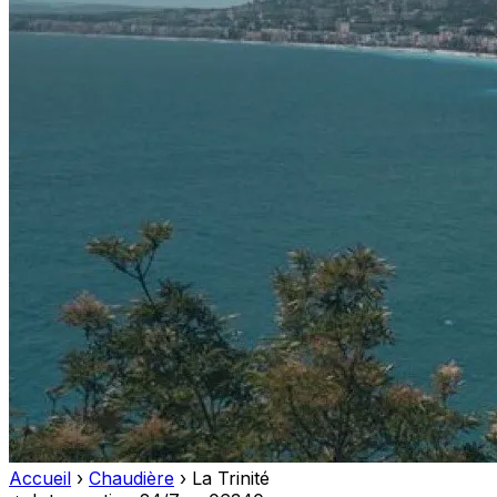
Accueil
›
Chaudière
›
La Trinité