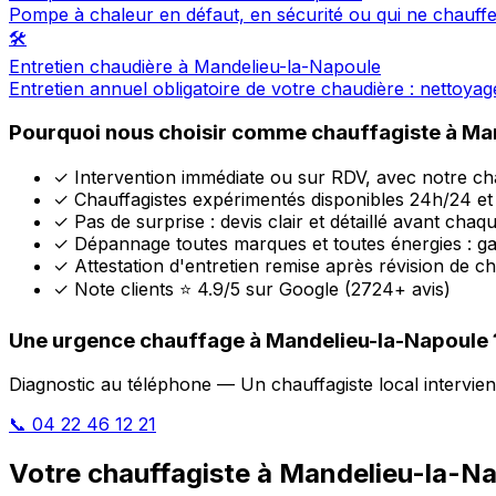
Pompe à chaleur en défaut, en sécurité ou qui ne chauff
🛠️
Entretien chaudière à Mandelieu-la-Napoule
Entretien annuel obligatoire de votre chaudière : nettoya
Pourquoi nous choisir comme chauffagiste à Ma
✓
Intervention immédiate ou sur RDV, avec notre ch
✓
Chauffagistes expérimentés disponibles 24h/24 et 
✓
Pas de surprise : devis clair et détaillé avant chaq
✓
Dépannage toutes marques et toutes énergies : ga
✓
Attestation d'entretien remise après révision de c
✓
Note clients ⭐ 4.9/5 sur Google (2724+ avis)
Une urgence chauffage à Mandelieu-la-Napoule 
Diagnostic au téléphone — Un chauffagiste local intervie
📞 04 22 46 12 21
Votre chauffagiste à Mandelieu-la-N