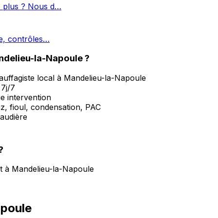
e plus ? Nous d…
ge, contrôles…
ndelieu-la-Napoule ?
auffagiste local à Mandelieu-la-Napoule
7j/7
ue intervention
z, fioul, condensation, PAC
haudière
?
nt à Mandelieu-la-Napoule
apoule