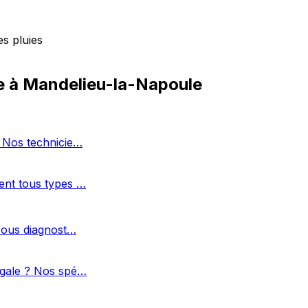
s pluies
e à Mandelieu-la-Napoule
? Nos technicie…
ent tous types …
 Nous diagnost…
égale ? Nos spé…