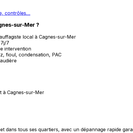
ge, contrôles…
gnes-sur-Mer ?
auffagiste local à Cagnes-sur-Mer
7j/7
ue intervention
z, fioul, condensation, PAC
haudière
nt à Cagnes-sur-Mer
 dans tous ses quartiers, avec un dépannage rapide garanti