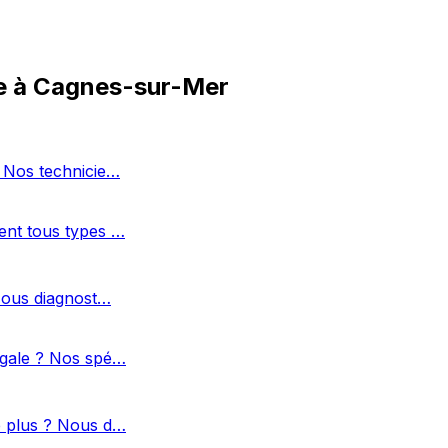
e à Cagnes-sur-Mer
? Nos technicie…
ent tous types …
 Nous diagnost…
égale ? Nos spé…
e plus ? Nous d…