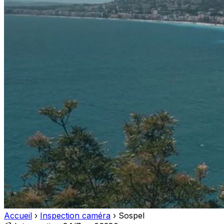
Accueil
›
Inspection caméra
›
Sospel