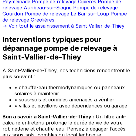
Peymeinade
Pompe de relevage Cipières
Pompe de
relevage Auribeau-sur-Siagne
Pompe de relevage
Gourdon
Pompe de relevage Le Bar-sur-Loup
Pompe
de relevage Gréolières
→ Voir tout le assainissement à Saint-Vallier-de-Thiey
Interventions typiques pour
dépannage pompe de relevage à
Saint-Vallier-de-Thiey
À Saint-Vallier-de-Thiey, nos techniciens rencontrent le
plus souvent :
•
chauffe-eau thermodynamiques ou panneaux
solaires à maintenir
•
sous-sols et combles aménagés à vérifier
•
villas et pavillons avec dépendances ou garage
Bon à savoir à Saint-Vallier-de-Thiey :
Un filtre anti-
calcaire entretenu prolonge la durée de vie de votre
robinetterie et chauffe-eau. Pensez à dégager l’accès
aux sous-sols, combles ou local technique.