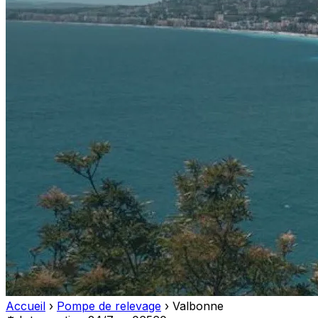
Accueil
›
Pompe de relevage
›
Valbonne