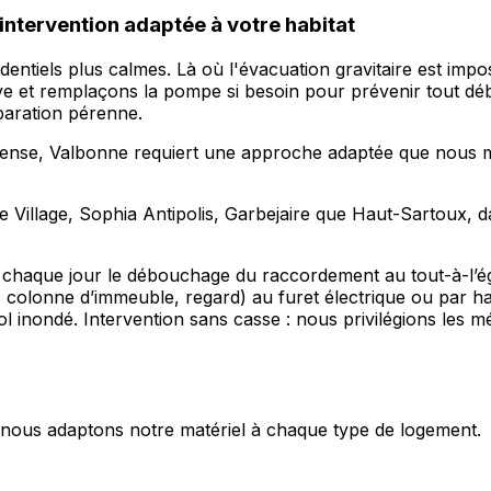
ntervention adaptée à votre habitat
ntiels plus calmes. Là où l'évacuation gravitaire est impos
ve et remplaçons la pompe si besoin pour prévenir tout dé
paration pérenne.
dense, Valbonne requiert une approche adaptée que nous ma
 Village, Sophia Antipolis, Garbejaire que Haut-Sartoux, d
s chaque jour le débouchage du raccordement au tout-à-l’ég
, colonne d’immeuble, regard) au furet électrique ou par h
 inondé. Intervention sans casse : nous privilégions les m
s, nous adaptons notre matériel à chaque type de logement.