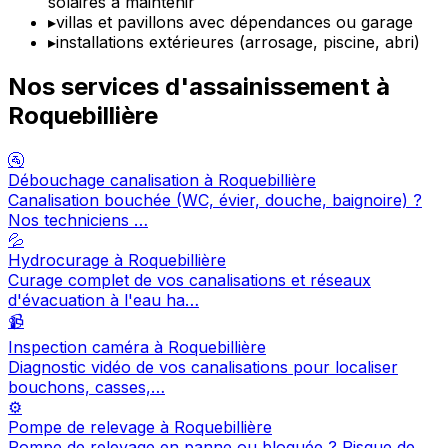
solaires à maintenir
▸
villas et pavillons avec dépendances ou garage
▸
installations extérieures (arrosage, piscine, abri)
Nos services d'assainissement à
Roquebillière
🚰
Débouchage canalisation à Roquebillière
Canalisation bouchée (WC, évier, douche, baignoire) ?
Nos techniciens …
💦
Hydrocurage à Roquebillière
Curage complet de vos canalisations et réseaux
d'évacuation à l'eau ha…
📹
Inspection caméra à Roquebillière
Diagnostic vidéo de vos canalisations pour localiser
bouchons, casses,…
⚙️
Pompe de relevage à Roquebillière
Pompe de relevage en panne ou bloquée ? Risque de