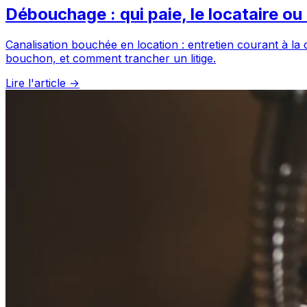
Débouchage : qui paie, le locataire ou 
Canalisation bouchée en location : entretien courant à la 
bouchon, et comment trancher un litige.
Lire l'article →