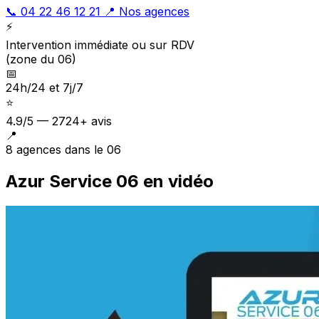
📞 04 22 46 12 21
📍 Nos agences
⚡
Intervention immédiate ou sur RDV
(zone du 06)
📅
24h/24 et 7j/7
⭐
4.9/5 — 2724+ avis
📍
8 agences dans le 06
Azur Service 06 en vidéo