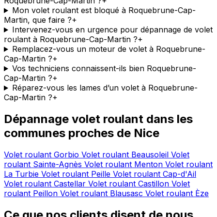
Roquebrune-Cap-Martin ?
+
Mon volet roulant est bloqué à Roquebrune-Cap-
Martin, que faire ?
+
Intervenez-vous en urgence pour dépannage de volet
roulant à Roquebrune-Cap-Martin ?
+
Remplacez-vous un moteur de volet à Roquebrune-
Cap-Martin ?
+
Vos techniciens connaissent-ils bien Roquebrune-
Cap-Martin ?
+
Réparez-vous les lames d’un volet à Roquebrune-
Cap-Martin ?
+
Dépannage volet roulant dans les
communes proches de Nice
Volet roulant Gorbio
Volet roulant Beausoleil
Volet
roulant Sainte-Agnès
Volet roulant Menton
Volet roulant
La Turbie
Volet roulant Peille
Volet roulant Cap-d'Ail
Volet roulant Castellar
Volet roulant Castillon
Volet
roulant Peillon
Volet roulant Blausasc
Volet roulant Èze
Ce que nos clients disent de nous