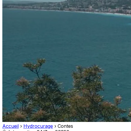
Accueil
›
Hydrocurage
›
Contes