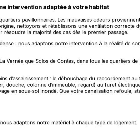
ne intervention adaptée à votre habitat
quartiers pavillonnaires. Les mauvaises odeurs provienne
origine, nettoyons et rétablissons une ventilation correct
r résoudre la majorité des cas dès le premier passage.
ense : nous adaptons notre intervention à la réalité de son
 La Vernéa que Sclos de Contes, dans tous les quartiers d
s d’assainissement : le débouchage du raccordement au tou
er, douche, colonne d’immeuble, regard) au furet électriqu
ge en sous-sol inondé. Que votre canalisation refoule, st
s, nous adaptons notre matériel à chaque type de logement.