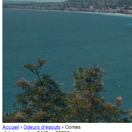
Accueil
›
Odeurs d'égouts
›
Contes