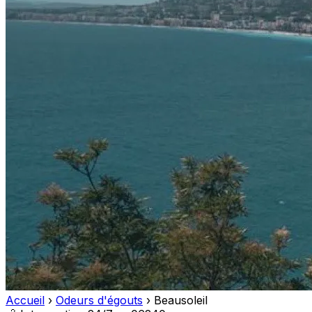
Accueil
›
Odeurs d'égouts
›
Beausoleil