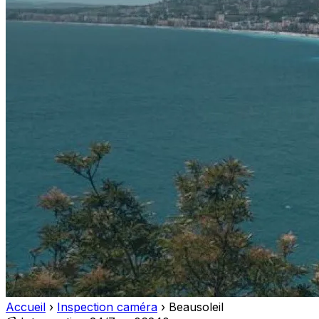
Accueil
›
Inspection caméra
›
Beausoleil