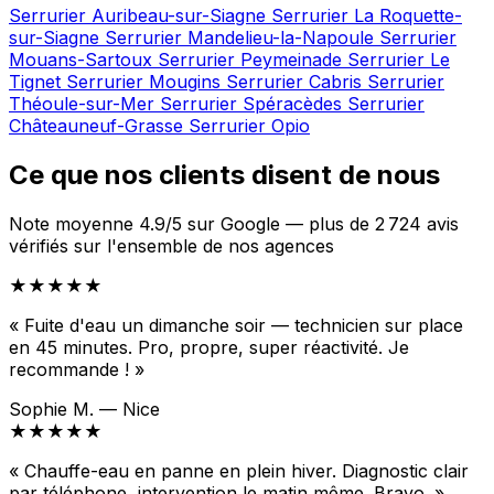
Serrurier Auribeau-sur-Siagne
Serrurier La Roquette-
sur-Siagne
Serrurier Mandelieu-la-Napoule
Serrurier
Mouans-Sartoux
Serrurier Peymeinade
Serrurier Le
Tignet
Serrurier Mougins
Serrurier Cabris
Serrurier
Théoule-sur-Mer
Serrurier Spéracèdes
Serrurier
Châteauneuf-Grasse
Serrurier Opio
Ce que nos clients disent de nous
Note moyenne 4.9/5 sur Google — plus de 2 724 avis
vérifiés sur l'ensemble de nos agences
★★★★★
« Fuite d'eau un dimanche soir — technicien sur place
en 45 minutes. Pro, propre, super réactivité. Je
recommande ! »
Sophie M. — Nice
★★★★★
« Chauffe-eau en panne en plein hiver. Diagnostic clair
par téléphone, intervention le matin même. Bravo. »