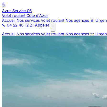
🪟
Azur Service 06
Volet roulant Côte d'Azur
Accueil
Nos services volet roulant
Nos agences
🚨 Urgen
📞
04 22 46 12 21
Appeler
Accueil
Nos services volet roulant
Nos agences
🚨 Urgen