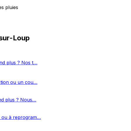
s pluies
-sur-Loup
nd plus ? Nos t…
ction ou un cou…
end plus ? Nous…
er ou à reprogram…