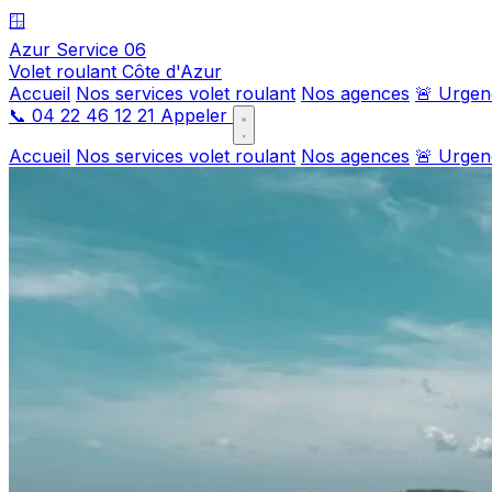
🪟
Azur Service 06
Volet roulant Côte d'Azur
Accueil
Nos services volet roulant
Nos agences
🚨 Urgen
📞
04 22 46 12 21
Appeler
Accueil
Nos services volet roulant
Nos agences
🚨 Urgen