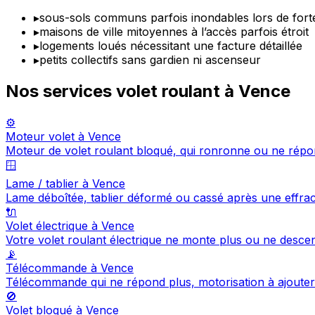
▸
sous-sols communs parfois inondables lors de forte
▸
maisons de ville mitoyennes à l’accès parfois étroit
▸
logements loués nécessitant une facture détaillée
▸
petits collectifs sans gardien ni ascenseur
Nos services volet roulant à Vence
⚙️
Moteur volet à Vence
Moteur de volet roulant bloqué, qui ronronne ou ne répo
🪟
Lame / tablier à Vence
Lame déboîtée, tablier déformé ou cassé après une effra
🔌
Volet électrique à Vence
Votre volet roulant électrique ne monte plus ou ne desc
📡
Télécommande à Vence
Télécommande qui ne répond plus, motorisation à ajout
🚫
Volet bloqué à Vence