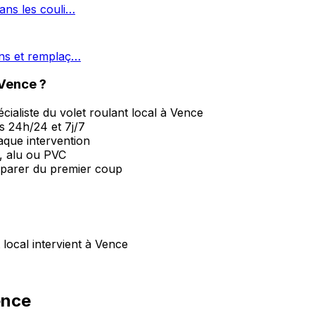
ans les couli…
ons et remplaç…
 Vence ?
ialiste du volet roulant local à Vence
s 24h/24 et 7j/7
haque intervention
, alu ou PVC
parer du premier coup
local intervient à Vence
ence