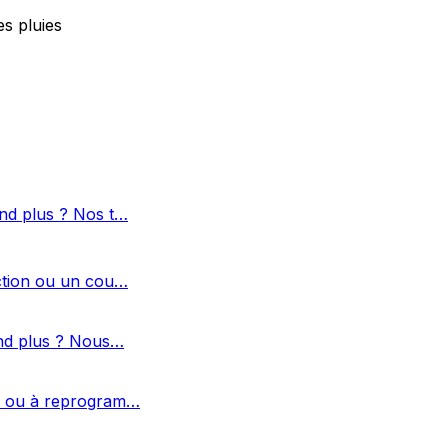
s pluies
nd plus ? Nos t…
ction ou un cou…
end plus ? Nous…
er ou à reprogram…