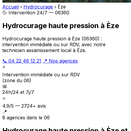
Accueil
›
Hydrocurage
›
Èze
💦 Intervention 24/7 — 06360
Hydrocurage haute pression à Èze
Hydrocurage haute pression à Èze (06360) :
intervention immédiate ou sur RDV, avec notre
technicien assainissement local à Èze.
📞 04 22 46 12 21
📍 Nos agences
⚡
Intervention immédiate ou sur RDV
(zone du 06)
📅
24h/24 et 7j/7
⭐
4.9/5 — 2724+ avis
📍
8 agences dans le 06
Hydrocurage haute pression à Èze et