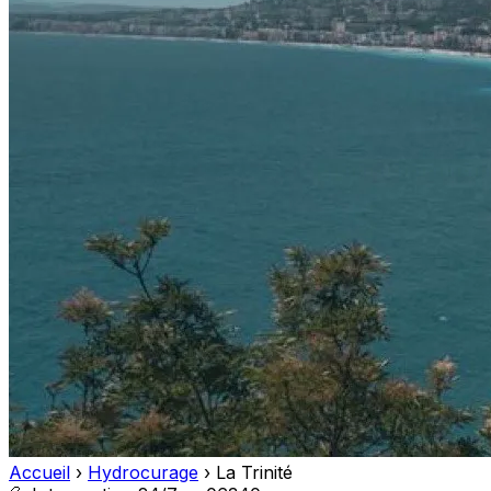
Accueil
›
Hydrocurage
›
La Trinité