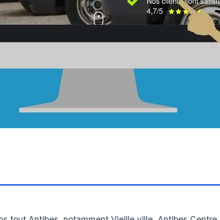
)
 tout Antibes, notamment Vieille ville, Antibes Centre,