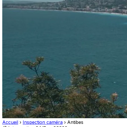
Accueil
›
Inspection caméra
›
Antibes