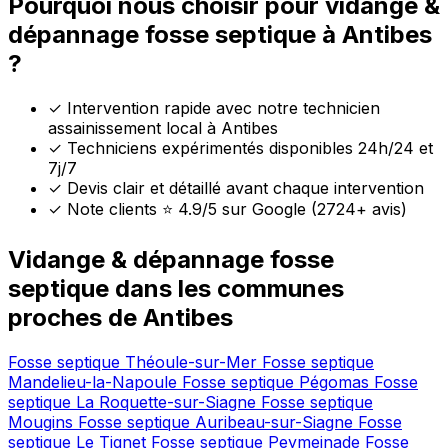
Pourquoi nous choisir pour vidange &
dépannage fosse septique à Antibes
?
✓
Intervention rapide avec notre technicien
assainissement local à Antibes
✓
Techniciens expérimentés disponibles 24h/24 et
7j/7
✓
Devis clair et détaillé avant chaque intervention
✓
Note clients ⭐ 4.9/5 sur Google (2724+ avis)
Vidange & dépannage fosse
septique dans les communes
proches de Antibes
Fosse septique Théoule-sur-Mer
Fosse septique
Mandelieu-la-Napoule
Fosse septique Pégomas
Fosse
septique La Roquette-sur-Siagne
Fosse septique
Mougins
Fosse septique Auribeau-sur-Siagne
Fosse
septique Le Tignet
Fosse septique Peymeinade
Fosse