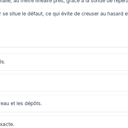
lie, au mètre linéaire près, grâce à la sonde de repér
se situe le défaut, ce qui évite de creuser au hasard e
és.
'eau et les dépôts.
exacte.