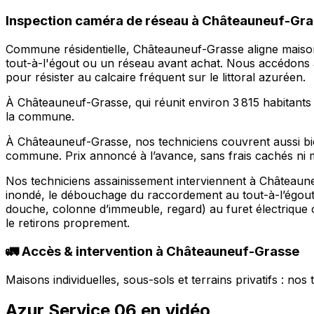
Inspection caméra de réseau à Châteauneuf-Grass
Commune résidentielle, Châteauneuf-Grasse aligne maisons
tout-à-l'égout ou un réseau avant achat. Nous accédons au
pour résister au calcaire fréquent sur le littoral azuréen.
À Châteauneuf-Grasse, qui réunit environ 3 815 habitants 
la commune.
À Châteauneuf-Grasse, nos techniciens couvrent aussi bien
commune. Prix annoncé à l’avance, sans frais cachés ni m
Nos techniciens assainissement interviennent à Château
inondé, le débouchage du raccordement au tout-à-l’égout e
douche, colonne d’immeuble, regard) au furet électrique 
le retirons proprement.
🚛 Accès & intervention à Châteauneuf-Grasse
Maisons individuelles, sous-sols et terrains privatifs : no
Azur Service 06 en vidéo