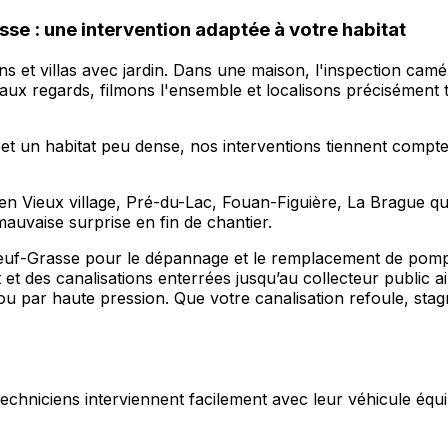
e : une intervention adaptée à votre habitat
 et villas avec jardin. Dans une maison, l'inspection camé
x regards, filmons l'ensemble et localisons précisément tou
et un habitat peu dense, nos interventions tiennent compte
 Vieux village, Pré-du-Lac, Fouan-Figuière, La Brague que 
auvaise surprise en fin de chantier.
neuf-Grasse pour le dépannage et le remplacement de pomp
t des canalisations enterrées jusqu’au collecteur public a
ou par haute pression. Que votre canalisation refoule, sta
s techniciens interviennent facilement avec leur véhicule équi