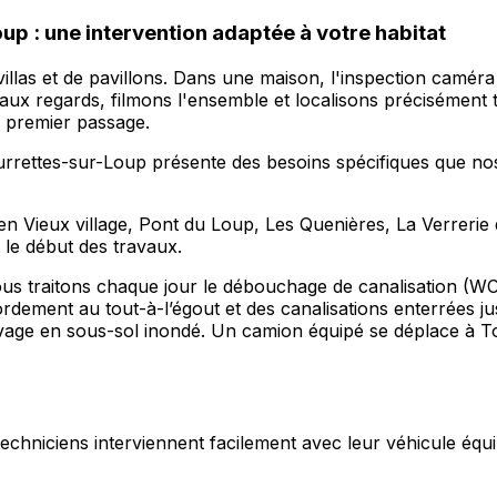
p : une intervention adaptée à votre habitat
 villas et de pavillons. Dans une maison, l'inspection camér
x regards, filmons l'ensemble et localisons précisément to
e premier passage.
ourrettes-sur-Loup présente des besoins spécifiques que no
n Vieux village, Pont du Loup, Les Quenières, La Verrerie 
le début des travaux.
nous traitons chaque jour le débouchage de canalisation (W
dement au tout-à-l’égout et des canalisations enterrées jus
vage en sous-sol inondé. Un camion équipé se déplace à 
s techniciens interviennent facilement avec leur véhicule équi