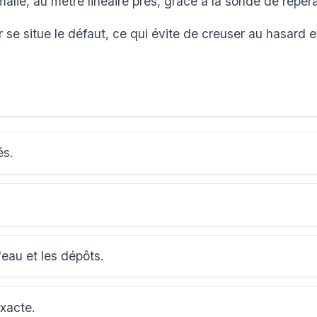
lie, au mètre linéaire près, grâce à la sonde de repér
se situe le défaut, ce qui évite de creuser au hasard e
és.
'eau et les dépôts.
exacte.