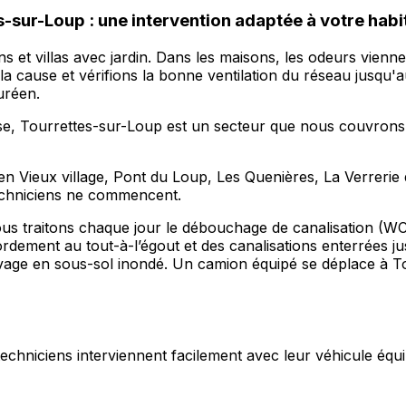
-sur-Loup : une intervention adaptée à votre habi
 et villas avec jardin. Dans les maisons, les odeurs vienne
la cause et vérifions la bonne ventilation du réseau jusqu'a
zuréen.
nse, Tourrettes-sur-Loup est un secteur que nous couvrons 
n Vieux village, Pont du Loup, Les Quenières, La Verrerie 
echniciens ne commencent.
nous traitons chaque jour le débouchage de canalisation (W
dement au tout-à-l’égout et des canalisations enterrées jus
vage en sous-sol inondé. Un camion équipé se déplace à 
s techniciens interviennent facilement avec leur véhicule équi