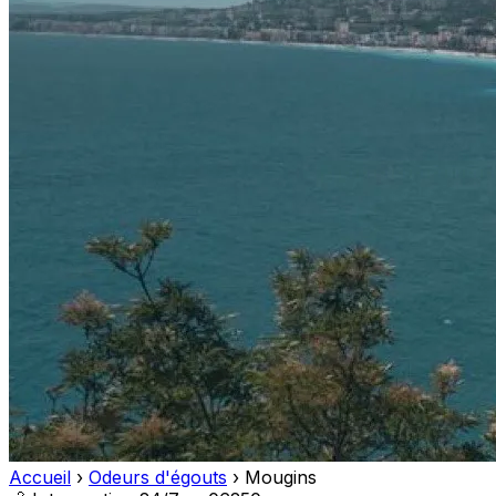
Accueil
›
Odeurs d'égouts
›
Mougins