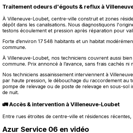
Traitement odeurs d'égouts & reflux à Villeneuve
À Villeneuve-Loubet, centre-ville construit et zones rés
dépôt dans les canalisations. Nous diagnostiquons l'orig
testons écoulement et pression après réparation pour vali
Forte d’environ 17 548 habitants et un habitat modérémen
commune.
À Villeneuve-Loubet, nos techniciens couvrent aussi bien 
commune. Prix annoncé à l’avance, sans frais cachés ni m
Nos techniciens assainissement interviennent à Villeneuv
par haute pression, le débouchage du raccordement au tou
pompe de relevage ou de poste de relevage en sous-sol 
de nuit.
🚛 Accès & intervention à Villeneuve-Loubet
Entre rues étroites de centre-ville et résidences récente
Azur Service 06 en vidéo