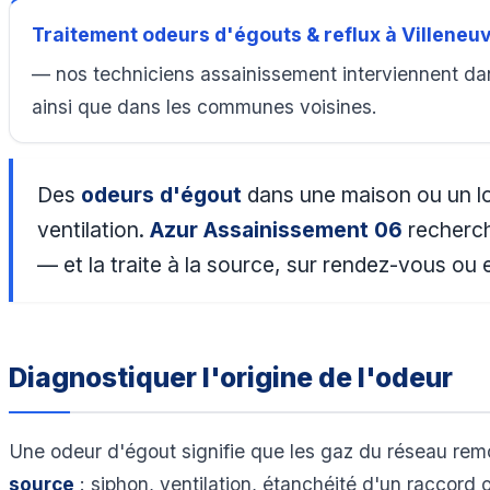
Traitement odeurs d'égouts & reflux à Villene
— nos techniciens assainissement interviennent da
ainsi que dans les communes voisines.
Des
odeurs d'égout
dans une maison ou un loc
ventilation.
Azur Assainissement 06
recherch
— et la traite à la source, sur rendez-vous ou 
Diagnostiquer l'origine de l'odeur
Une odeur d'égout signifie que les gaz du réseau remo
source
: siphon, ventilation, étanchéité d'un raccord 