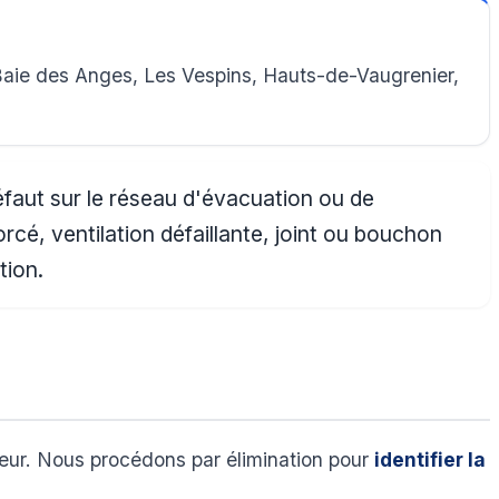
Baie des Anges, Les Vespins, Hauts-de-Vaugrenier,
éfaut sur le réseau d'évacuation ou de
cé, ventilation défaillante, joint ou bouchon
tion.
ieur. Nous procédons par élimination pour
identifier la