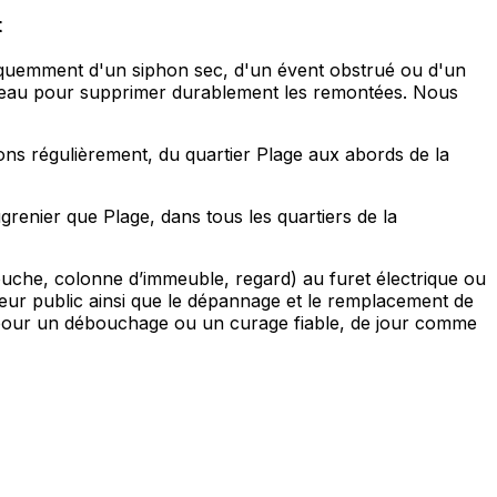
t
fréquemment d'un siphon sec, d'un évent obstrué ou d'un
 réseau pour supprimer durablement les remontées. Nous
ns régulièrement, du quartier Plage aux abords de la
renier que Plage, dans tous les quartiers de la
ouche, colonne d’immeuble, regard) au furet électrique ou
teur public ainsi que le dépannage et le remplacement de
 pour un débouchage ou un curage fiable, de jour comme