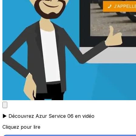
▶️ Découvrez Azur Service 06 en vidéo
Cliquez pour lire