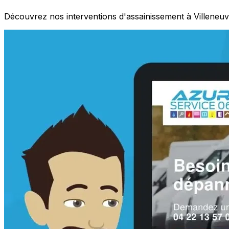
Découvrez nos interventions d'assainissement à Villeneu