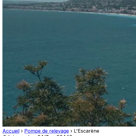
Accueil
›
Pompe de relevage
›
L'Escarène