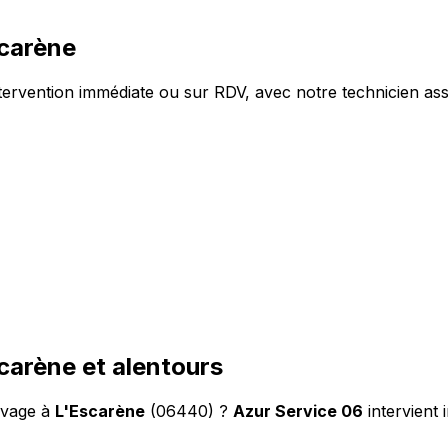
carène
rvention immédiate ou sur RDV, avec notre technicien assa
arène et alentours
evage à
L'Escarène
(06440) ?
Azur Service 06
intervient