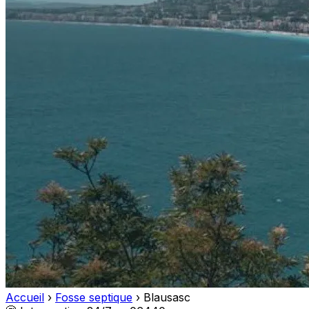
Accueil
›
Fosse septique
›
Blausasc