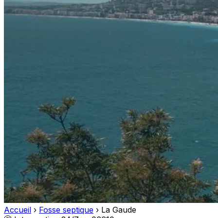
Accueil
›
Fosse septique
›
La Gaude