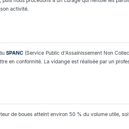
, puis nous procédons à un curage qui nettoie les parois 
son activité.
 du
SPANC
(Service Public d'Assainissement Non Collectif
tre en conformité. La vidange est réalisée par un prof
eur de boues atteint environ 50 % du volume utile, soi