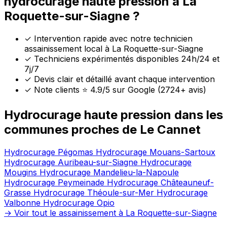
hydrocurage haute pression à La
Roquette-sur-Siagne ?
✓
Intervention rapide avec notre technicien
assainissement local à La Roquette-sur-Siagne
✓
Techniciens expérimentés disponibles 24h/24 et
7j/7
✓
Devis clair et détaillé avant chaque intervention
✓
Note clients ⭐ 4.9/5 sur Google (2724+ avis)
Hydrocurage haute pression dans les
communes proches de Le Cannet
Hydrocurage Pégomas
Hydrocurage Mouans-Sartoux
Hydrocurage Auribeau-sur-Siagne
Hydrocurage
Mougins
Hydrocurage Mandelieu-la-Napoule
Hydrocurage Peymeinade
Hydrocurage Châteauneuf-
Grasse
Hydrocurage Théoule-sur-Mer
Hydrocurage
Valbonne
Hydrocurage Opio
→ Voir tout le assainissement à La Roquette-sur-Siagne