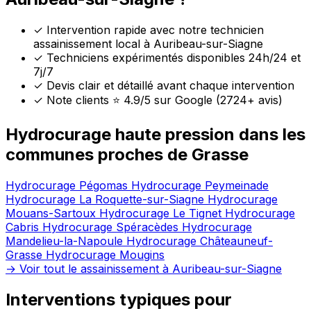
✓
Intervention rapide avec notre technicien
assainissement local à Auribeau-sur-Siagne
✓
Techniciens expérimentés disponibles 24h/24 et
7j/7
✓
Devis clair et détaillé avant chaque intervention
✓
Note clients ⭐ 4.9/5 sur Google (2724+ avis)
Hydrocurage haute pression dans les
communes proches de Grasse
Hydrocurage Pégomas
Hydrocurage Peymeinade
Hydrocurage La Roquette-sur-Siagne
Hydrocurage
Mouans-Sartoux
Hydrocurage Le Tignet
Hydrocurage
Cabris
Hydrocurage Spéracèdes
Hydrocurage
Mandelieu-la-Napoule
Hydrocurage Châteauneuf-
Grasse
Hydrocurage Mougins
→ Voir tout le assainissement à Auribeau-sur-Siagne
Interventions typiques pour