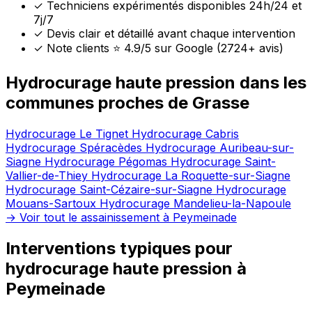
✓
Techniciens expérimentés disponibles 24h/24 et
7j/7
✓
Devis clair et détaillé avant chaque intervention
✓
Note clients ⭐ 4.9/5 sur Google (2724+ avis)
Hydrocurage haute pression dans les
communes proches de Grasse
Hydrocurage Le Tignet
Hydrocurage Cabris
Hydrocurage Spéracèdes
Hydrocurage Auribeau-sur-
Siagne
Hydrocurage Pégomas
Hydrocurage Saint-
Vallier-de-Thiey
Hydrocurage La Roquette-sur-Siagne
Hydrocurage Saint-Cézaire-sur-Siagne
Hydrocurage
Mouans-Sartoux
Hydrocurage Mandelieu-la-Napoule
→ Voir tout le assainissement à Peymeinade
Interventions typiques pour
hydrocurage haute pression à
Peymeinade