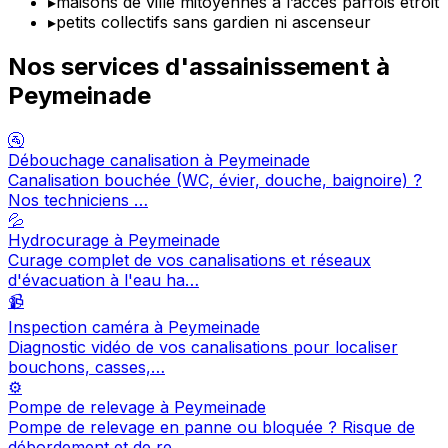
▸
maisons de ville mitoyennes à l’accès parfois étroit
▸
petits collectifs sans gardien ni ascenseur
Nos services d'assainissement à
Peymeinade
🚰
Débouchage canalisation à Peymeinade
Canalisation bouchée (WC, évier, douche, baignoire) ?
Nos techniciens …
💦
Hydrocurage à Peymeinade
Curage complet de vos canalisations et réseaux
d'évacuation à l'eau ha…
📹
Inspection caméra à Peymeinade
Diagnostic vidéo de vos canalisations pour localiser
bouchons, casses,…
⚙️
Pompe de relevage à Peymeinade
Pompe de relevage en panne ou bloquée ? Risque de
débordement et de re…