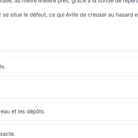
lie, au mètre linéaire près, grâce à la sonde de repér
se situe le défaut, ce qui évite de creuser au hasard e
és.
'eau et les dépôts.
exacte.