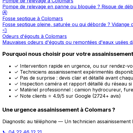
Pompe de relevage à Colomars
Pompe de relevage en panne ou bloquée ? Risque de dé
🚱
Fosse septique à Colomars
Fosse septique pleine, saturée ou qui déborde ? Vidang
💨
Odeurs d'égouts à Colomars
Mauvaises odeurs d'égouts ou remontées d'eaux usées d
Pourquoi nous choisir pour votre assainissemen
✓
Intervention rapide en urgence, ou sur rendez-vo
✓
Techniciens assainissement expérimentés disponib
✓
Pas de surprise : devis clair et détaillé avant chaq
✓
Inspection caméra et rapport détaillé du réseau si
✓
Matériel professionnel : camion hydrocureur, fur
✓
Note clients ⭐ 4.9/5 sur Google (2724+ avis)
Une urgence assainissement à Colomars ?
Diagnostic au téléphone — Un technicien assainissement l
📞 04 22 46 12 21