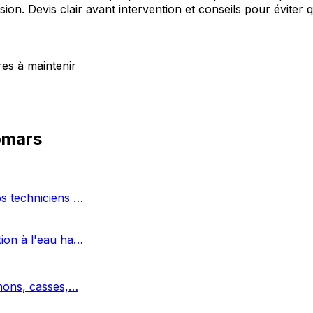
ion. Devis clair avant intervention et conseils pour éviter
es à maintenir
omars
os techniciens …
tion à l'eau ha…
chons, casses,…