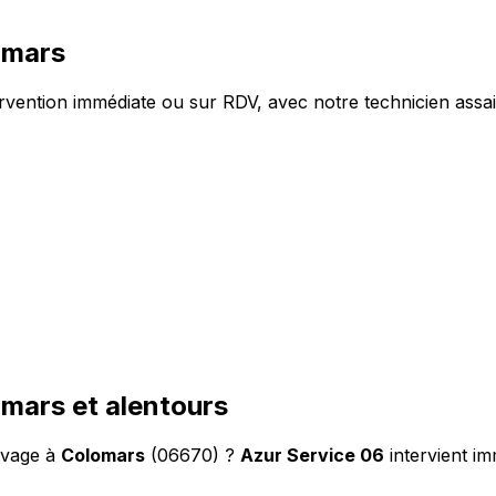
omars
ention immédiate ou sur RDV, avec notre technicien assai
mars et alentours
evage à
Colomars
(06670) ?
Azur Service 06
intervient i