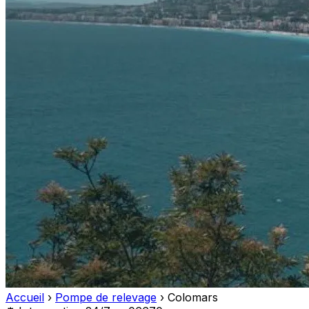
Accueil
›
Pompe de relevage
›
Colomars