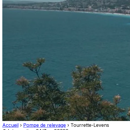
Accueil
›
Pompe de relevage
›
Tourrette-Levens