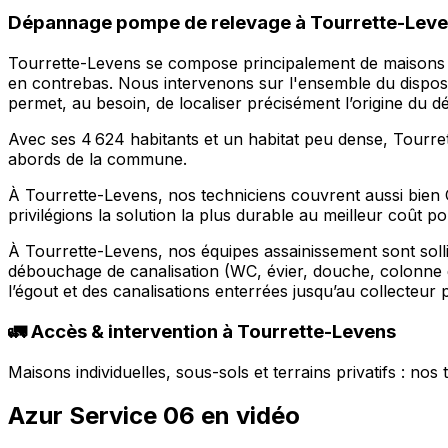
Dépannage pompe de relevage à Tourrette-Levens
Tourrette-Levens se compose principalement de maisons et
en contrebas. Nous intervenons sur l'ensemble du disposit
permet, au besoin, de localiser précisément l’origine du dé
Avec ses 4 624 habitants et un habitat peu dense, Tourre
abords de la commune.
À Tourrette-Levens, nos techniciens couvrent aussi bien 
privilégions la solution la plus durable au meilleur coût p
À Tourrette-Levens, nos équipes assainissement sont soll
débouchage de canalisation (WC, évier, douche, colonne 
l’égout et des canalisations enterrées jusqu’au collecteur p
🚛 Accès & intervention à Tourrette-Levens
Maisons individuelles, sous-sols et terrains privatifs : no
Azur Service 06 en vidéo