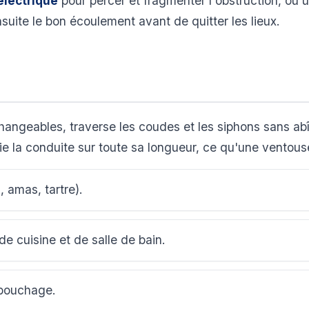
électrique
pour percer et fragmenter l'obstruction, ou 
nsuite le bon écoulement avant de quitter les lieux.
rchangeables, traverse les coudes et les siphons sans a
ie la conduite sur toute sa longueur, ce qu'une ventou
 amas, tartre).
de cuisine et de salle de bain.
bouchage.