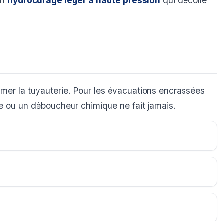
un
hydrocurage léger à haute pression
qui décolle
bîmer la tuyauterie. Pour les évacuations encrassées
se ou un déboucheur chimique ne fait jamais.