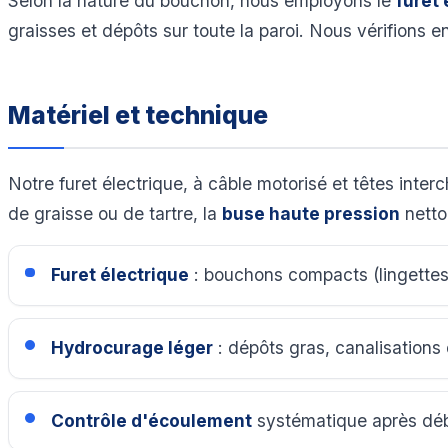
Selon la nature du bouchon, nous employons le
furet 
graisses et dépôts sur toute la paroi. Nous vérifions e
Matériel et technique
Notre furet électrique, à câble motorisé et têtes inte
de graisse ou de tartre, la
buse haute pression
netto
Furet électrique
: bouchons compacts (lingettes,
Hydrocurage léger
: dépôts gras, canalisations 
Contrôle d'écoulement
systématique après dé