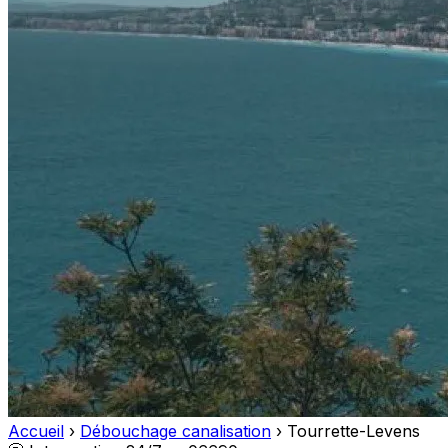
Accueil
›
Débouchage canalisation
›
Tourrette-Levens