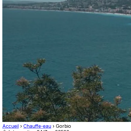
Accueil
›
Chauffe-eau
›
Gorbio