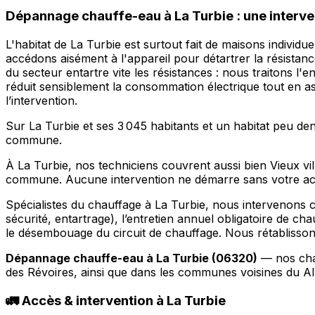
Dépannage chauffe-eau à La Turbie : une interve
L'habitat de La Turbie est surtout fait de maisons individ
accédons aisément à l'appareil pour détartrer la résistan
du secteur entartre vite les résistances : nous traitons 
réduit sensiblement la consommation électrique tout en a
l’intervention.
Sur La Turbie et ses 3 045 habitants et un habitat peu den
commune.
À La Turbie, nos techniciens couvrent aussi bien Vieux vi
commune. Aucune intervention ne démarre sans votre acc
Spécialistes du chauffage à La Turbie, nous intervenons 
sécurité, entartrage), l’entretien annuel obligatoire de ch
le désembouage du circuit de chauffage. Nous rétablissons 
Dépannage chauffe-eau à La Turbie (06320)
— nos chau
des Révoires, ainsi que dans les communes voisines du Al
🚛 Accès & intervention à La Turbie