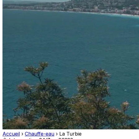
Accueil
›
Chauffe-eau
›
La Turbie