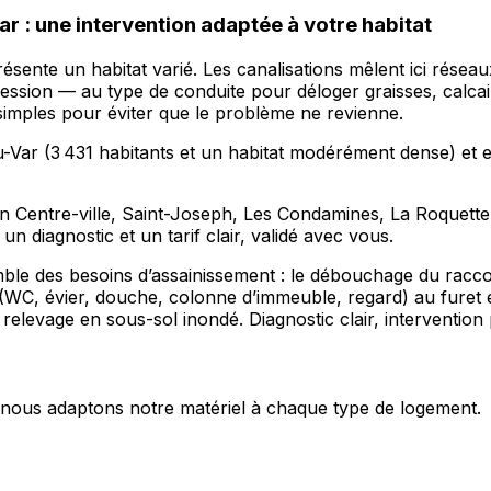
 : une intervention adaptée à votre habitat
sente un habitat varié. Les canalisations mêlent ici réseaux
ssion — au type de conduite pour déloger graisses, calcair
 simples pour éviter que le problème ne revienne.
ar (3 431 habitants et un habitat modérément dense) et en 
n Centre-ville, Saint-Joseph, Les Condamines, La Roquette-
 diagnostic et un tarif clair, validé avec vous.
le des besoins d’assainissement : le débouchage du raccor
 (WC, évier, douche, colonne d’immeuble, regard) au furet 
levage en sous-sol inondé. Diagnostic clair, intervention p
s, nous adaptons notre matériel à chaque type de logement.